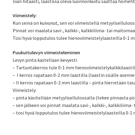
liian hitaasti, laastissa oleva luonnonkuitu saattaa homeht
Viimeistely
:
Kun seinä on kuivunut, sen voi viimeistellä metyylisellulo
Pinnat voi maalata savi-, kalkki-, kalkkiliima- tai maitomaal
Tosi hyvä lopputulos tulee hienoviimeistelylaasteilla 0-1 
Puukuitulevyn viimeisteleminen
Levyn pinta kastellaan kevyesti
– Tartuntakerros tule 0-1 mm hienoviimeistelykalkkilaastil
– I kerros rapataan 0-2 mm laastilla (laastin sisälle asen
– II kerros rapataan 0-2 mm laastilla – pinta hierretään tas
Viimeistely:
– pinta käsitellään metyyliselluloosalla (tekee pinnasta
– sen jälkeen voi pinnat maalata savi-, kalkki-, kalkkiliima-
– tosi hyvä lopputulos tulee hienoviimeistelylaasteilla 0-1