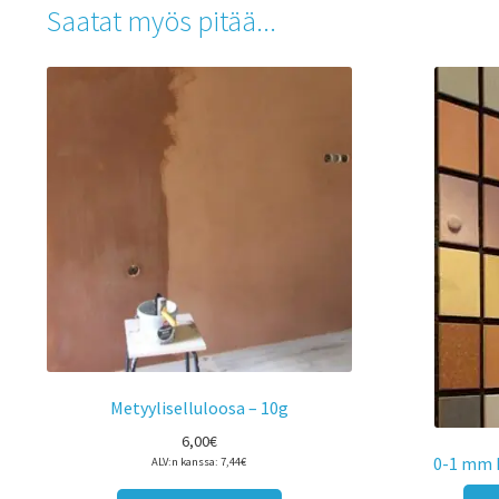
Saatat myös pitää...
Metyyliselluloosa – 10g
6,00
€
0-1 mm H
ALV:n kanssa:
7,44
€