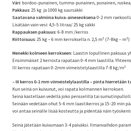
Väri
: bordoo-punainen, tumma-punainen, punainen, ruskea,
Pakkaus
: 25 kg ja 1000 kg suursäkki
Saatavana valmiina kuiva-aineseoksena
0-2 mm raekoolla: 
Lisätään vain vesi: 4,5-5 litraa/ 25 kg säkki
Rappauksen paksuus:
6-8 mm /kerros
Riittoisuus
: 25 kg – 6 mm kerroksella n. 2,5 m² (7-8kg – m²)
Menekki kolmeen kerrokseen:
Laastin lopullinen paksuus 
Ensimmäiset 2 kerrosta rapataan 0-4 mm laastilla. Yhteen
III kerros rapataan 0-2mm viimeistelylaastilla 7-8 kg/m²
– III kerros 0-2 mm viimeistelylaastilla – pinta hierretään t
Kun seinä on kuivunut, voi rapata kolmannen kerroksen.
Seinä kastellaan vedellä joko pensselillä tai sumutinpulloll
Seinään vedetään ohut 5-6 mm laastikerros ja 15-20 min pääs
voi antaa seinälle lisää kosteutta ja pidentää näin työskent
Seinä jätetään kuivumaan 3-4 päiväksi. Ilmanvaihdon paran