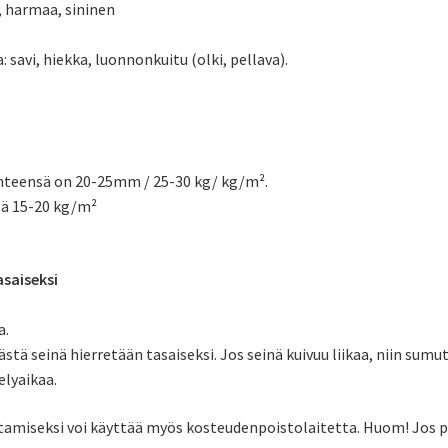
 harmaa, sininen
savi, hiekka, luonnonkuitu (olki, pellava).
yhteensä on 20-25mm / 25-30 kg/ kg/m².
sä 15-20 kg/m²
asaiseksi
a.
tä seinä hierretään tasaiseksi. Jos seinä kuivuu liikaa, niin sumu
elyaikaa.
tamiseksi voi käyttää myös kosteudenpoistolaitetta. Huom! Jos p