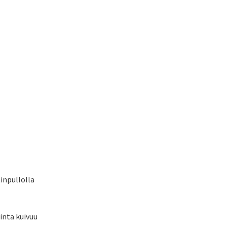
tinpullolla
inta kuivuu