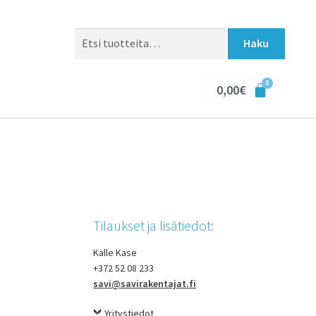
Haku
0,00
€
Tilaukset ja lisätiedot:
Kalle Kase
+372 52 08 233
savi@savirakentajat.fi
Yritystiedot