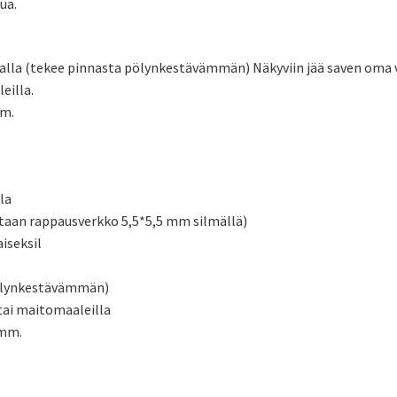
ua.
osalla (tekee pinnasta pölynkestävämmän) Näkyviin jää saven oma v
eilla.
mm.
la
netaan rappausverkko 5,5*5,5 mm silmällä)
aiseksil
 pölynkestävämmän)
 tai maitomaaleilla
 mm.