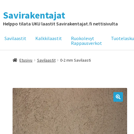
Savirakentajat
Helppo tilata UKU laastit Savirakentajat.fi nettisivulta
Savilaastit
Kalkkilaastit
Ruokolevyt
Tuotelasku
Rappausverkot
Etusivu
Savilaastit
0-2 mm Savilaasti