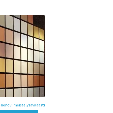
ienoviimeistelysavilaasti