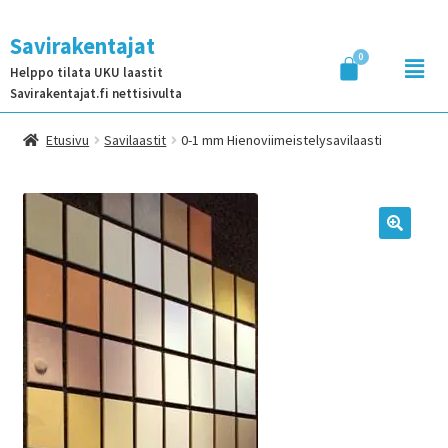
Savirakentajat
Helppo tilata UKU laastit
Savirakentajat.fi nettisivulta
Etusivu
Savilaastit
0-1 mm Hienoviimeistelysavilaasti