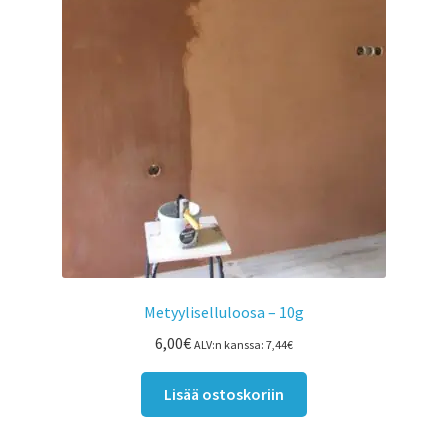
Metyyliselluloosa – 10g
6,00
€
ALV:n kanssa:
7,44
€
Lisää ostoskoriin