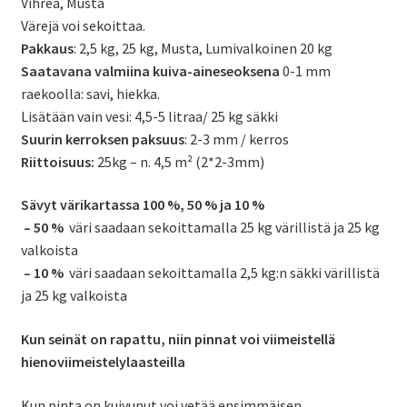
Vihreä, Musta
Värejä voi sekoittaa.
Pakkaus
: 2,5 kg, 25 kg, Musta, Lumivalkoinen 20 kg
Saatavana valmiina kuiva-aineseoksena
0-1 mm
raekoolla: savi, hiekka.
Lisätään vain vesi: 4,5-5 litraa/ 25 kg säkki
Suurin kerroksen paksuus
: 2-3 mm / kerros
Riittoisuus:
25kg – n. 4,5 m² (2*2-3mm)
Sävyt värikartassa 100 %, 50 % ja 10 %
– 50 %
väri saadaan sekoittamalla 25 kg värillistä ja 25 kg
valkoista
– 10 %
väri saadaan sekoittamalla 2,5 kg:n säkki värillistä
ja 25 kg valkoista
Kun seinät on rapattu, niin pinnat voi viimeistellä
hienoviimeistelylaasteilla
Kun pinta on kuivunut voi vetää ensimmäisen