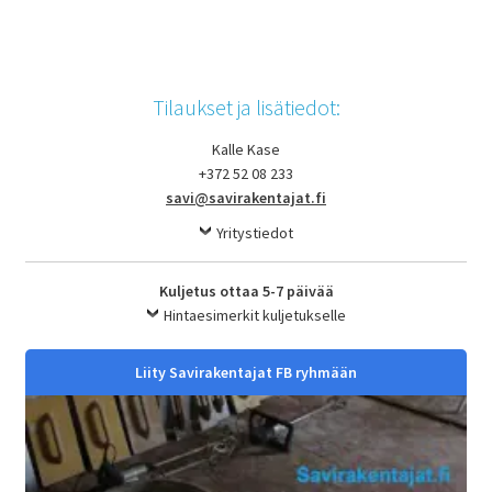
Tilaukset ja lisätiedot:
Kalle Kase
+372 52 08 233
savi@savirakentajat.fi
Yritystiedot
Kuljetus ottaa 5-7 päivää
Hintaesimerkit kuljetukselle
Liity Savirakentajat FB ryhmään