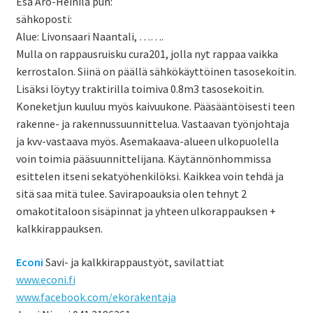
Esa Aro-Heinilä puh:
sähkoposti:
Alue: Livonsaari Naantali, …….
Mulla on rappausruisku cura201, jolla nyt rappaa vaikka
kerrostalon. Siinä on päällä sähkökäyttöinen tasosekoitin.
Lisäksi löytyy traktirilla toimiva 0.8m3 tasosekoitin.
Koneketjun kuuluu myös kaivuukone. Pääsääntöisesti teen
rakenne- ja rakennussuunnittelua. Vastaavan työnjohtaja
ja kvv-vastaava myös. Asemakaava-alueen ulkopuolella
voin toimia pääsuunnittelijana. Käytännönhommissa
esittelen itseni sekatyöhenkilöksi. Kaikkea voin tehdä ja
sitä saa mitä tulee. Savirapoauksia olen tehnyt 2
omakotitaloon sisäpinnat ja yhteen ulkorappauksen +
kalkkirappauksen.
Econi
Savi- ja kalkkirappaustyöt, savilattiat
www.econi.fi
www.facebook.com/ekorakentaja