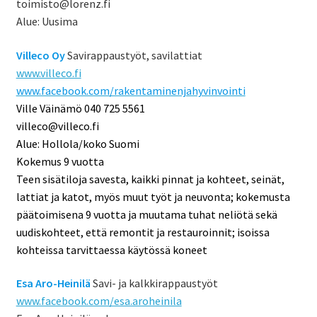
toimisto@lorenz.fi
Alue: Uusima
Villeco Oy
Savirappaustyöt, savilattiat
www.villeco.fi
www.facebook.com/rakentaminenjahyvinvointi
Ville Väinämö 040 725 5561
villeco@villeco.fi
Alue: Hollola/koko Suomi
Kokemus 9 vuotta
Teen sisätiloja savesta, kaikki pinnat ja kohteet, seinät,
lattiat ja katot, myös muut työt ja neuvonta; kokemusta
päätoimisena 9 vuotta ja muutama tuhat neliötä sekä
uudiskohteet, että remontit ja restauroinnit; isoissa
kohteissa tarvittaessa käytössä koneet
Esa Aro-Heinilä
Savi- ja kalkkirappaustyöt
www.facebook.com/esa.aroheinila