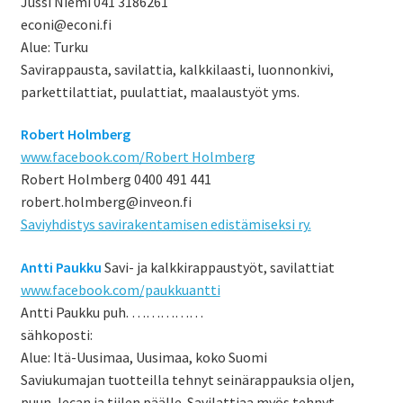
Jussi Niemi 041 3186261
econi@econi.fi
Alue: Turku
Savirappausta, savilattia, kalkkilaasti, luonnonkivi,
parkettilattiat, puulattiat, maalaustyöt yms.
Robert Holmberg
www.facebook.com/Robert Holmberg
Robert Holmberg 0400 491 441
robert.holmberg@inveon.fi
Saviyhdistys savirakentamisen edistämiseksi ry.
Antti Paukku
Savi- ja kalkkirappaustyöt, savilattiat
www.facebook.com/paukkuantti
Antti Paukku puh. ……………
sähkoposti:
Alue: Itä-Uusimaa, Uusimaa, koko Suomi
Saviukumajan tuotteilla tehnyt seinärappauksia oljen,
puun, lecan ja tiilen päälle. Savilattiaa myös tehnyt