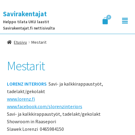
Savirakentajat
Helppo tilata UKU laastit
Savirakentajat.fi nettisivulta
Etusivu
Mestarit
Mestarit
LORENZ INTERIORS
Savi- ja kalkkirappaustyöt,
tadelakt/gekolakt
www.lorenz.fi
www.facebook.com/slorenzinteriors
Savi- ja kalkkirappaustyöt, tadelakt/gekolakt
Showroom in Raasepori
Slawek Lorenzi 0465984150