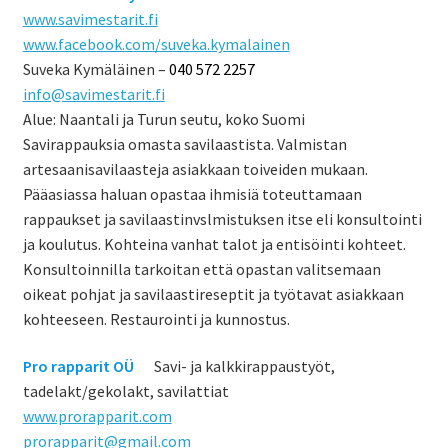
www.savimestarit.fi
www.facebook.com/suveka.kymalainen
Suveka Kymäläinen –
040 572 2257
info@savimestarit.fi
Alue: Naantali ja Turun seutu, koko Suomi
Savirappauksia omasta savilaastista. Valmistan
artesaanisavilaasteja asiakkaan toiveiden mukaan.
Pääasiassa haluan opastaa ihmisiä toteuttamaan
rappaukset ja savilaastinvslmistuksen itse eli konsultointi
ja koulutus. Kohteina vanhat talot ja entisöinti kohteet.
Konsultoinnilla tarkoitan että opastan valitsemaan
oikeat pohjat ja savilaastireseptit ja työtavat asiakkaan
kohteeseen. Restaurointi ja kunnostus.
Pro rapparit OÜ
….
Savi- ja kalkkirappaustyöt,
tadelakt/gekolakt, savilattiat
www.prorapparit.com
prorapparit@gmail.com