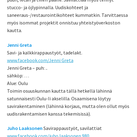
stucco- ja öjlypinnalla. Uudiskohteet ja
saneeraus-/restaurointikohteet kummatkin. Tarvittaessa
myös isommat projektit onnistuu yhteistyöverkoston
kautta.
Jenni Greta
Savi- ja kalkkirappaustyöt, tadelakt.
www.facebook.com/Jenni Greta
Jenni Greta – puh: ..
sähköp: …
Alue: Oulu
Toimin osuuskunnan kautta tällä hetkellä lähinnä
satunnaisesti Oulu-Ii akselilla. Osaamisena löytyy
savirakentaminen (lähinnä korjaus, mutta olen ollut myös
uudisrakentamisen kanssa tekemisissä).
Juho Laaksonen
Savirappaustyöt, savilattiat
www.facebook.com/juho.laaksonen.980