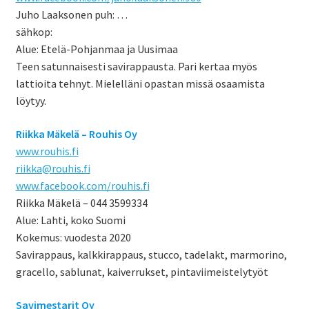
Juho Laaksonen puh: …
sähkop:
Alue: Etelä-Pohjanmaa ja Uusimaa
Teen satunnaisesti savirappausta. Pari kertaa myös
lattioita tehnyt. Mielelläni opastan missä osaamista
löytyy.
Riikka Mäkelä – Rouhis Oy
www.rouhis.fi
riikka@rouhis.fi
www.facebook.com/rouhis.fi
Riikka Mäkelä – 044 3599334
Alue: Lahti, koko Suomi
Kokemus: vuodesta 2020
Savirappaus, kalkkirappaus, stucco, tadelakt, marmorino,
gracello, sablunat, kaiverrukset, pintaviimeistelytyöt
Savimestarit Oy