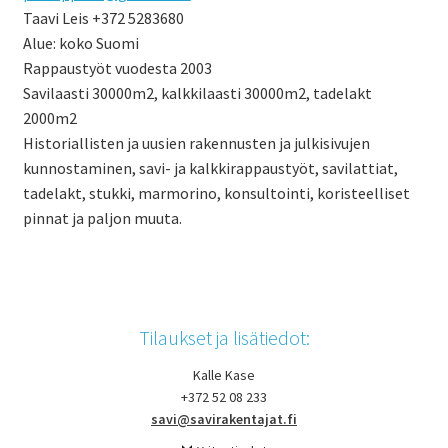
Taavi Leis +372 5283680
Alue: koko Suomi
Rappaustyöt vuodesta 2003
Savilaasti 30000m2, kalkkilaasti 30000m2, tadelakt
2000m2
Historiallisten ja uusien rakennusten ja julkisivujen
kunnostaminen, savi- ja kalkkirappaustyöt, savilattiat,
tadelakt, stukki, marmorino, konsultointi, koristeelliset
pinnat ja paljon muuta.
Tilaukset ja lisätiedot:
Kalle Kase
+372 52 08 233
savi@savirakentajat.fi