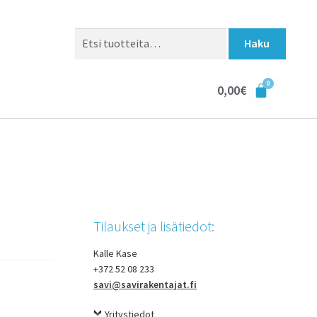
Haku
0,00
€
Tilaukset ja lisätiedot:
Kalle Kase
+372 52 08 233
savi@savirakentajat.fi
Yritystiedot