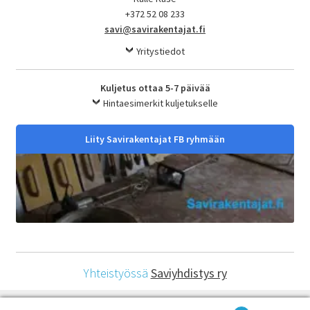
+372 52 08 233
savi@savirakentajat.fi
Yritystiedot
Kuljetus ottaa 5-7 päivää
Hintaesimerkit kuljetukselle
Liity Savirakentajat FB ryhmään
Yhteistyössä
Saviyhdistys ry